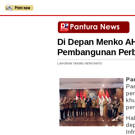
Di Depan Menko AH
Pembangunan Perba
LAPORAN TAKWO HERIYANTO
Pa
Pa
pem
kh
pe
Hal
dep
Inf