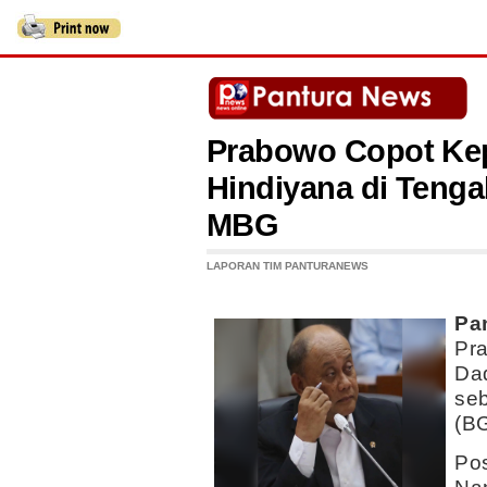
Prabowo Copot Ke
Hindiyana di Teng
MBG
LAPORAN TIM PANTURANEWS
Pa
Pr
Da
seb
(B
Pos