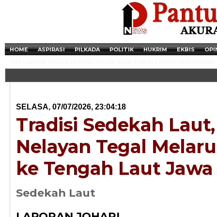
HOME
ASPIRASI
PILKADA
POLITIK
HUKRIM
EKBIS
OPI
TIM LABFOR POLDA JATENG GELAR OLAH TKP DI LOKASI KEBAKARAN.
SELASA, 07/07/2026, 23:04:18
Tradisi Sedekah Laut
Nelayan Tegal Melar
ke Tengah Laut Jawa
Newsticker - 14:4
Sedekah Laut
Razia Transaksi T
LAPORAN JOHARI