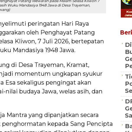
 Penghayat Patang Wewarah pada Malam Selasa Kliwon 7
asih Wuku Mandasiya 1948 Jawa di Desa Trayeman,
Iwang)
elimuti peringatan Hari Raya
ggarakan oleh Penghayat Patang
Beri
sa Kliwon, 7 Juli 2026, bertepatan
Di
uku Mandasiya 1948 Jawa.
Bu
G
ung di Desa Trayeman, Kramat,
Pe
enjadi momentum ungkapan syukur
Ti
 Esa sekaligus pengingat akan
Po
S
-nilai budaya Jawa, welas asih, dan
D
Ge
a Mantra yang dipanjatkan secara
S
k penghormatan kepada Sang Pencipta
Ba