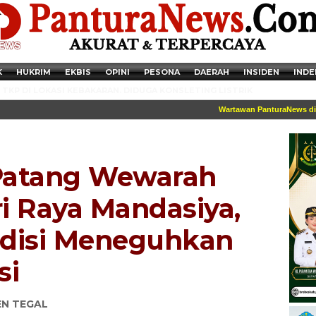
K
HUKRIM
EKBIS
OPINI
PESONA
DAERAH
INSIDEN
INDE
TKP DI LOKASI KEBAKARAN. DIDUGA KONSLETING LISTRIK
Wartawan PanturaNews dilengkap
Patang Wewarah
i Raya Mandasiya,
adisi Meneguhkan
si
Newsticker - 14:41:41 Miris, Puluhan Remaja hingga Anak SD Terjaring
Razia Transaksi Tramadol di Pemalang
EN TEGAL