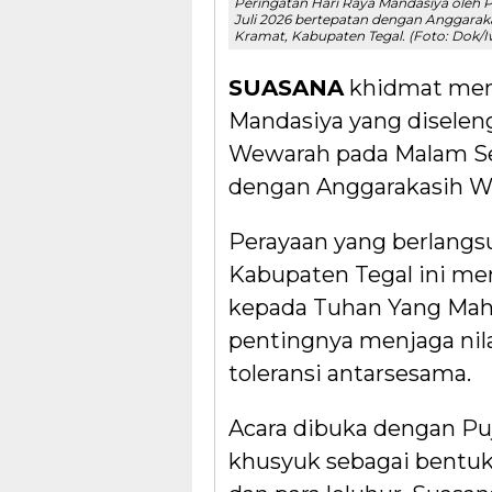
Peringatan Hari Raya Mandasiya oleh
Juli 2026 bertepatan dengan Anggarak
Kramat, Kabupaten Tegal. (Foto: Dok/
SUASANA
khidmat meny
Mandasiya yang diselen
Wewarah pada Malam Sela
dengan Anggarakasih W
Perayaan yang berlangs
Kabupaten Tegal ini m
kepada Tuhan Yang Maha
pentingnya menjaga nilai
toleransi antarsesama.
Acara dibuka dengan Puj
khusyuk sebagai bentu