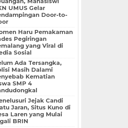
uangan, Mahasiswi
KN UMUS Gelar
endampingan Door-to-
oor
omen Haru Pemakaman
des Pegiringan
malang yang Viral di
dia Sosial
lum Ada Tersangka,
lisi Masih Dalami
enyebab Kematian
iswa SMP 4
andudongkal
nelusuri Jejak Candi
tu Jaran, Situs Kuno di
sa Laren yang Mulai
gali BRIN