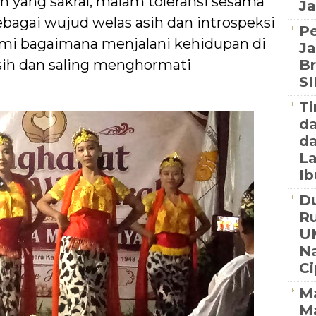
 yang sakral, malam toleransi sesama
Ja
ebagai wujud welas asih dan introspeksi
P
ami bagaimana menjalani kehidupan di
Ja
ih dan saling menghormati
Br
S
Ti
d
da
La
Ib
Du
R
U
Na
C
Ma
M