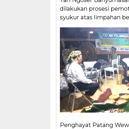
Tari Ngoser Banyumasan
dilakukan prosesi pemo
syukur atas limpahan b
Penghayat Patang Wew