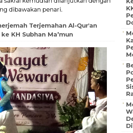
na sakral kemudian dilanjutkan dengan
Ke
K
ng dibawakan penari.
P
D
erjemah Terjemahan Al-Qur'an
M
 ke KH Subhan Ma’mun
Ka
Pe
Me
Be
Po
P
S
R
Me
Wa
De
Di