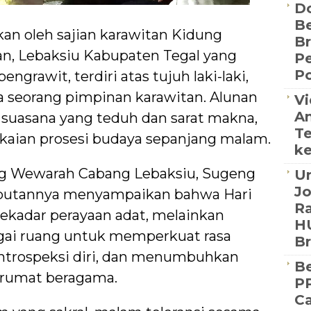
D
Be
an oleh sajian karawitan Kidung
B
n, Lebaksiu Kabupaten Tegal yang
P
Po
ngrawit, terdiri atas tujuh laki-laki,
 seorang pimpinan karawitan. Alunan
Vi
An
uasana yang teduh dan sarat makna,
Te
gkaian prosesi budaya sepanjang malam.
ke
g Wewarah Cabang Lebaksiu, Sugeng
Un
J
mbutannya menyampaikan bahwa Hari
Ra
ekadar perayaan adat, melainkan
HU
gai ruang untuk memperkuat rasa
B
ntrospeksi diri, dan menumbuhkan
Be
arumat beragama.
PP
Ca