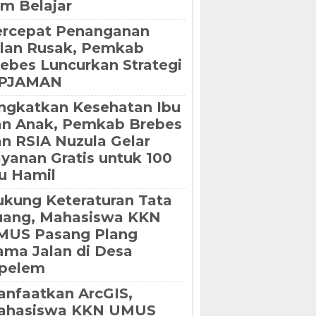
m Belajar
ercepat Penanganan
lan Rusak, Pemkab
ebes Luncurkan Strategi
IPJAMAN
ngkatkan Kesehatan Ibu
an Anak, Pemkab Brebes
n RSIA Nuzula Gelar
yanan Gratis untuk 100
u Hamil
kung Keteraturan Tata
uang, Mahasiswa KKN
MUS Pasang Plang
ma Jalan di Desa
ipelem
nfaatkan ArcGIS,
ahasiswa KKN UMUS