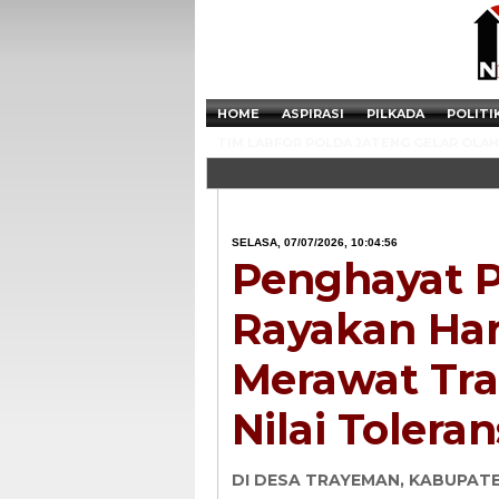
HOME
ASPIRASI
PILKADA
POLITI
TIM LABFOR POLDA JATENG GELAR OLAH 
SELASA, 07/07/2026, 10:04:56
Penghayat 
Rayakan Har
Merawat Tr
Nilai Toleran
DI DESA TRAYEMAN, KABUPAT