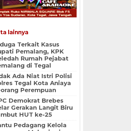
ta lainnya
duga Terkait Kasus
pati Pemalang, KPK
eledah Rumah Pejabat
malang di Tegal
dak Ada Niat Istri Polisi
lres Tegal Kota Aniaya
eorang Perempuan
PC Demokrat Brebes
lar Gerakan Langit Biru
ambut HUT ke-25
ntu Pedagang Kelola