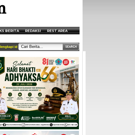
KS BERITA
REDAKSI
REST AREA
i identitas dan tercantum di box redaksi || Akses Kami di Handphone anda melalui