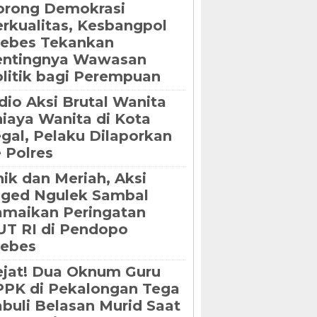
orong Demokrasi
rkualitas, Kesbangpol
rebes Tekankan
entingnya Wawasan
litik bagi Perempuan
dio Aksi Brutal Wanita
iaya Wanita di Kota
gal, Pelaku Dilaporkan
 Polres
ik dan Meriah, Aksi
oged Ngulek Sambal
maikan Peringatan
T RI di Pendopo
rebes
jat! Dua Oknum Guru
PK di Pekalongan Tega
buli Belasan Murid Saat