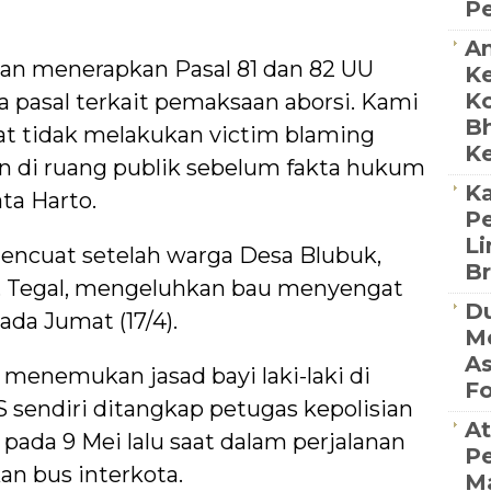
P
An
an menerapkan Pasal 81 dan 82 UU
Ke
Ko
a pasal terkait pemaksaan aborsi. Kami
Bh
at tidak melakukan victim blaming
Ke
 di ruang publik sebelum fakta hukum
Ka
ta Harto.
Pe
Li
encuat setelah warga Desa Blubuk,
Br
 Tegal, mengeluhkan bau menyengat
Du
ada Jumat (17/4).
Me
As
a menemukan jasad bayi laki-laki di
Fo
S sendiri ditangkap petugas kepolisian
At
 pada 9 Mei lalu saat dalam perjalanan
P
n bus interkota.
M