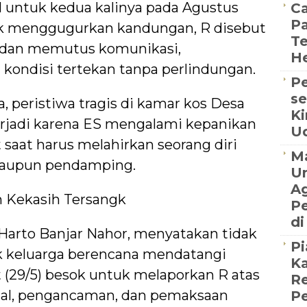
l untuk kedua kalinya pada Agustus
Ca
P
k menggugurkan kandungan, R disebut
Te
i dan memutus komunikasi,
H
kondisi tertekan tanpa perlindungan.
Pe
se
 peristiwa tragis di kamar kos Desa
Ki
terjadi karena ES mengalami kepanikan
U
t saat harus melahirkan seorang diri
M
maupun pendamping.
Un
Ag
n Kekasih Tersangk
Pe
di
Harto Banjar Nahor, menyatakan tidak
Pi
ak keluarga berencana mendatangi
Ka
 (29/5) besok untuk melaporkan R atas
Re
ual, pengancaman, dan pemaksaan
Pe