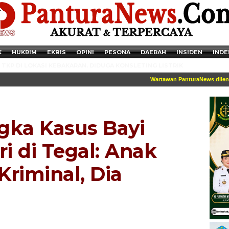
K
HUKRIM
EKBIS
OPINI
PESONA
DAERAH
INSIDEN
INDE
TKP DI LOKASI KEBAKARAN. DIDUGA KONSLETING LISTRIK
Wartawan PanturaNews dilengkap
gka Kasus Bayi
i di Tegal: Anak
riminal, Dia
Newsticker - 14:41:41 Miris, Puluhan Remaja hingga Anak SD Terjaring
Razia Transaksi Tramadol di Pemalang