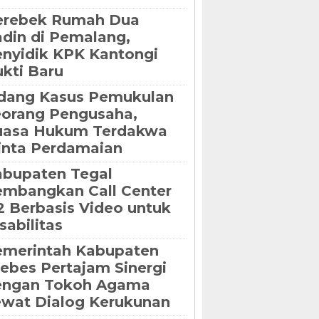
erebek Rumah Dua
din di Pemalang,
nyidik KPK Kantongi
kti Baru
dang Kasus Pemukulan
orang Pengusaha,
uasa Hukum Terdakwa
nta Perdamaian
bupaten Tegal
mbangkan Call Center
2 Berbasis Video untuk
sabilitas
emerintah Kabupaten
ebes Pertajam Sinergi
engan Tokoh Agama
wat Dialog Kerukunan