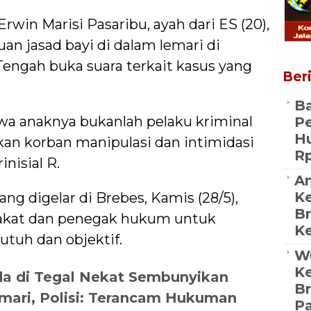
- Erwin Marisi Pasaribu, ayah dari ES (20),
n jasad bayi di dalam lemari di
engah buka suara terkait kasus yang
Beri
B
a anaknya bukanlah pelaku kriminal
P
Hu
kan korban manipulasi dan intimidasi
Rp
nisial R.
An
K
ng digelar di Brebes, Kamis (28/5),
Br
akat dan penegak hukum untuk
Ke
 utuh dan objektif.
W
Ke
a di Tegal Nekat Sembunyikan
Br
mari, Polisi: Terancam Hukuman
Pa