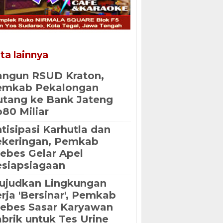
ta lainnya
angun RSUD Kraton,
emkab Pekalongan
tang ke Bank Jateng
80 Miliar
tisipasi Karhutla dan
ekeringan, Pemkab
ebes Gelar Apel
siapsiagaan
ujudkan Lingkungan
rja 'Bersinar', Pemkab
ebes Sasar Karyawan
brik untuk Tes Urine