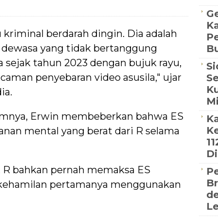
G
Ka
 kriminal berdarah dingin. Dia adalah
Pe
a dewasa yang tidak bertanggung
Bu
 sejak tahun 2023 dengan bujuk rayu,
Si
ncaman penyebaran video asusila," ujar
Se
K
ia.
Mi
umnya, Erwin membeberkan bahwa ES
Ka
Ke
nan mental yang berat dari R selama
11
Di
a, R bahkan pernah memaksa ES
P
Br
 kehamilan pertamanya menggunakan
d
Le