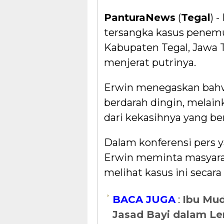
PanturaNews
(
Tegal
) 
tersangka kasus penemua
Kabupaten Tegal, Jawa T
menjerat putrinya.
Erwin menegaskan bahw
berdarah dingin, melain
dari kekasihnya yang beri
Dalam konferensi pers ya
Erwin meminta masyar
melihat kasus ini secara
BACA JUGA
:
Ibu Mud
Jasad Bayi dalam Le