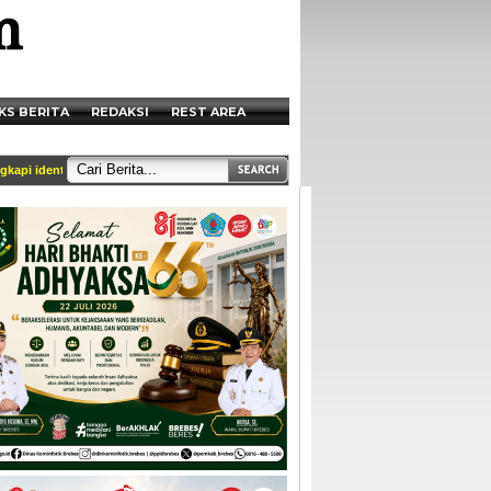
KS BERITA
REDAKSI
REST AREA
i identitas dan tercantum di box redaksi || Akses Kami di Handphone anda melalui