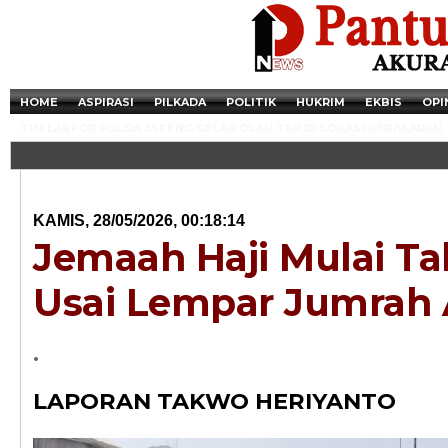
HOME
ASPIRASI
PILKADA
POLITIK
HUKRIM
EKBIS
OPI
TIM LABFOR POLDA JATENG GELAR OLAH TKP DI LOKASI KEBAKARAN.
KAMIS, 28/05/2026, 00:18:14
Jemaah Haji Mulai Ta
Usai Lempar Jumrah
.
Newsticker - 14:4
LAPORAN TAKWO HERIYANTO
Razia Transaksi T