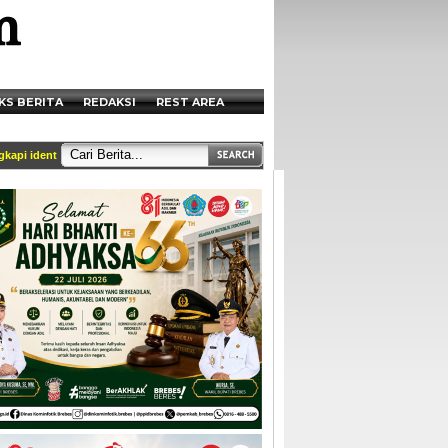
KS BERITA
REDAKSI
REST AREA
 identitas dan tercantum di box redaksi || Akses Kami di Handphone anda melalui 