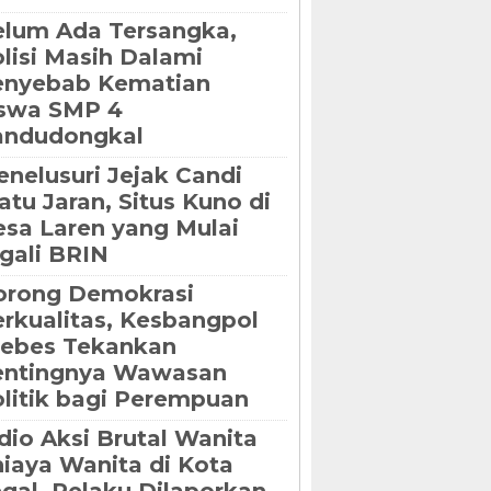
lum Ada Tersangka,
lisi Masih Dalami
enyebab Kematian
iswa SMP 4
andudongkal
nelusuri Jejak Candi
tu Jaran, Situs Kuno di
sa Laren yang Mulai
gali BRIN
orong Demokrasi
rkualitas, Kesbangpol
rebes Tekankan
entingnya Wawasan
litik bagi Perempuan
dio Aksi Brutal Wanita
iaya Wanita di Kota