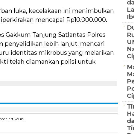
da
La
ban luka, kecelakaan ini menimbulkan
Ib
diperkirakan mencapai Rp10.000.000.
Du
Pos Gakkum Tanjung Satlantas Polres
R
U
penyelidikan lebih lanjut, mencari
Na
uru identitas mikrobus yang melarikan
C
kti telah diamankan polisi untuk
Ma
M
Pe
Po
C
Ti
Ha
a artikel ini.
da
Ti