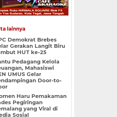
ta lainnya
PC Demokrat Brebes
lar Gerakan Langit Biru
ambut HUT ke-25
ntu Pedagang Kelola
uangan, Mahasiswi
KN UMUS Gelar
endampingan Door-to-
oor
omen Haru Pemakaman
des Pegiringan
malang yang Viral di
dia Sosial