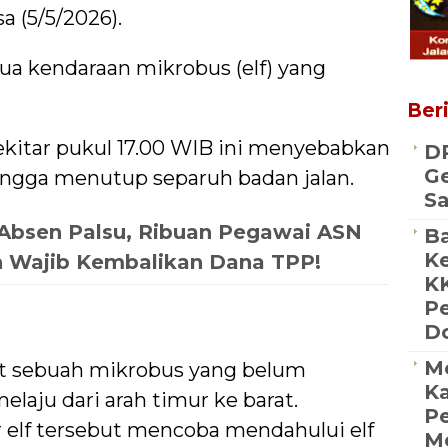
a (5/5/2026).
dua kendaraan mikrobus (elf) yang
Beri
sekitar pukul 17.00 WIB ini menyebabkan
D
Ge
 hingga menutup separuh badan jalan.
S
Absen Palsu, Ribuan Pegawai ASN
Ba
Ke
n Wajib Kembalikan Dana TPP!
K
P
D
M
t sebuah mikrobus yang belum
Ka
elaju dari arah timur ke barat.
Pe
ir elf tersebut mencoba mendahului elf
Me