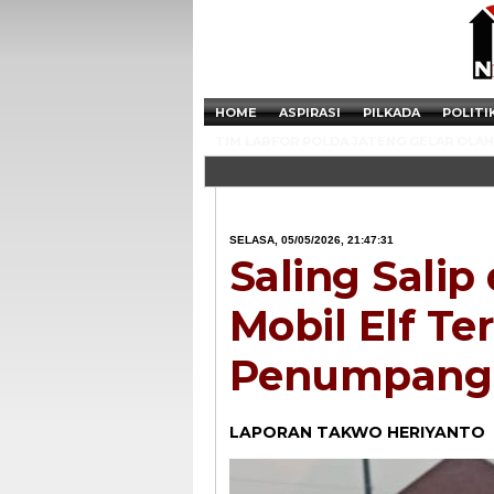
HOME
ASPIRASI
PILKADA
POLITI
TIM LABFOR POLDA JATENG GELAR OLAH 
SELASA, 05/05/2026, 21:47:31
Saling Salip 
Mobil Elf Ter
Penumpang 
LAPORAN TAKWO HERIYANTO