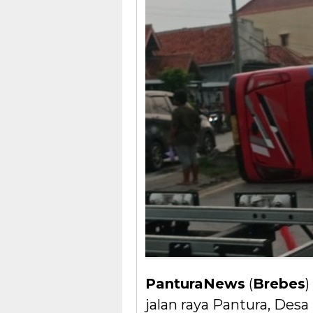
PanturaNews
(
Brebes
)
jalan raya Pantura, De