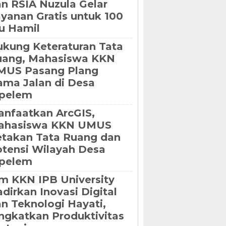
n RSIA Nuzula Gelar
yanan Gratis untuk 100
u Hamil
kung Keteraturan Tata
uang, Mahasiswa KKN
MUS Pasang Plang
ma Jalan di Desa
ipelem
nfaatkan ArcGIS,
ahasiswa KKN UMUS
takan Tata Ruang dan
tensi Wilayah Desa
ipelem
m KKN IPB University
dirkan Inovasi Digital
n Teknologi Hayati,
ngkatkan Produktivitas