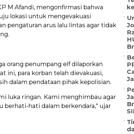
Te
KP M Afandi, mengonfirmasi bahwa
ke
ju lokasi untuk mengevakuasi
Un
 pengaturan arus lalu lintas agar tidak
J
Ra
ng.
HU
B
Be
tiga orang penumpang elf dilaporkan
PP
Ca
t ini, para korban telah dievakuasi,
Ja
ih dalam pendataan pihak kepolisian.
P
mi luka ringan. Kami menghimbau agar
Ja
Br
u berhati-hati dalam berkendara," ujar
S
Ti
d