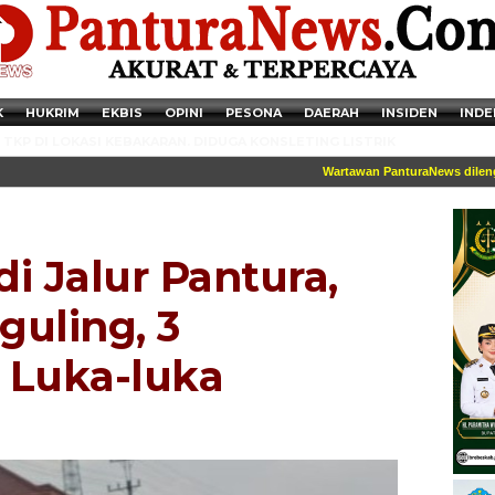
K
HUKRIM
EKBIS
OPINI
PESONA
DAERAH
INSIDEN
INDE
TKP DI LOKASI KEBAKARAN. DIDUGA KONSLETING LISTRIK
Wartawan PanturaNews dilengkapi
di Jalur Pantura,
guling, 3
Luka-luka
Newsticker - 14:41:41 Miris, Puluhan Remaja hingga Anak SD Terjaring
Razia Transaksi Tramadol di Pemalang