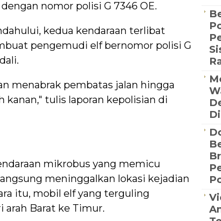
i dengan nomor polisi G 7346 OE.
Be
Po
ahului, kedua kendaraan terlibat
P
mbuat pengemudi elf bernomor polisi G
S
ali.
R
Me
dan menabrak pembatas jalan hingga
Wa
h kanan," tulis laporan kepolisian di
De
Di
D
Be
B
 kendaraan mikrobus yang memicu
P
langsung meninggalkan lokasi kejadian
Po
ra itu, mobil elf yang terguling
Vi
i arah Barat ke Timur.
An