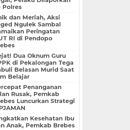
gal, Pelaku Dilaporkan
 Polres
ik dan Meriah, Aksi
oged Ngulek Sambal
maikan Peringatan
T RI di Pendopo
rebes
jat! Dua Oknum Guru
PK di Pekalongan Tega
buli Belasan Murid Saat
m Belajar
ercepat Penanganan
lan Rusak, Pemkab
ebes Luncurkan Strategi
IPJAMAN
ngkatkan Kesehatan Ibu
an Anak, Pemkab Brebes