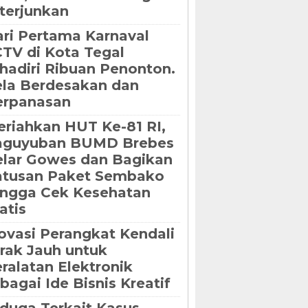
terjunkan
ri Pertama Karnaval
TV di Kota Tegal
hadiri Ribuan Penonton.
la Berdesakan dan
erpanasan
riahkan HUT Ke-81 RI,
aguyuban BUMD Brebes
lar Gowes dan Bagikan
atusan Paket Sembako
ngga Cek Kesehatan
atis
ovasi Perangkat Kendali
rak Jauh untuk
ralatan Elektronik
bagai Ide Bisnis Kreatif