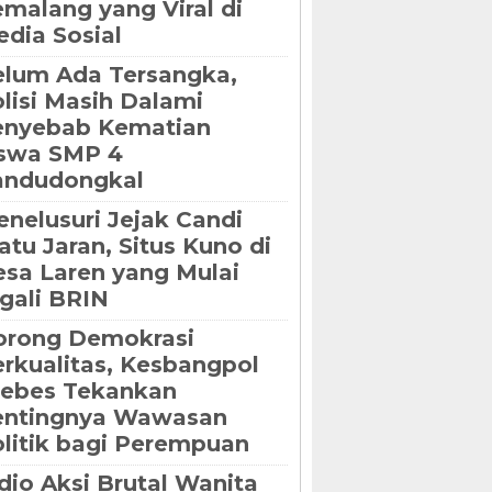
malang yang Viral di
dia Sosial
lum Ada Tersangka,
lisi Masih Dalami
enyebab Kematian
iswa SMP 4
andudongkal
nelusuri Jejak Candi
tu Jaran, Situs Kuno di
sa Laren yang Mulai
gali BRIN
orong Demokrasi
rkualitas, Kesbangpol
rebes Tekankan
entingnya Wawasan
litik bagi Perempuan
dio Aksi Brutal Wanita