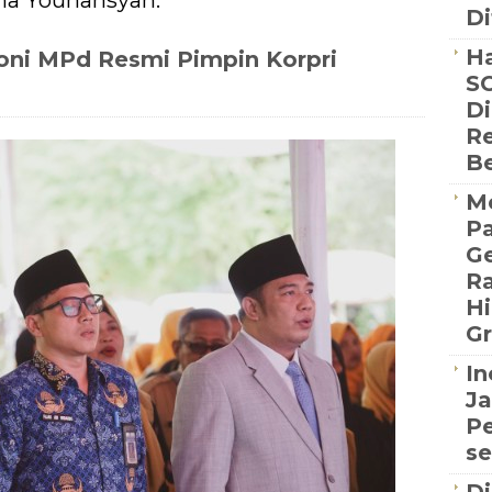
na Younansyah.
Di
Ha
oni MPd Resmi Pimpin Korpri
SC
Di
Re
B
Me
P
Ge
R
Hi
Gr
In
Ja
Pe
se