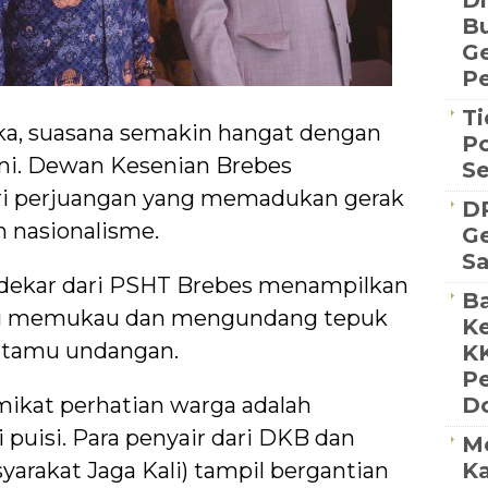
Di
Bu
G
Pe
Ti
a, suasana semakin hangat dengan
Po
ni. Dewan Kesenian Brebes
S
i perjuangan yang memadukan gerak
D
n nasionalisme.
Ge
S
ndekar dari PSHT Brebes menampilkan
Ba
yang memukau dan mengundang tepuk
Ke
a tamu undangan.
K
P
ikat perhatian warga adalah
D
 puisi. Para penyair dari DKB dan
M
arakat Jaga Kali) tampil bergantian
Ka