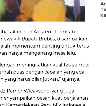
An
Te
ke
bacakan oleh Asisten I Pemkab
 mewakili Bupati Brebes, disampaikan
dalah momentum penting untuk terus
an hanya mengenang masa lalu.
dengan meningkatkan kualitas sumber
ernah puas dengan capaian yang ada,
 yang harus dilanjutkan,” ujarnya.
KB Pamor Wicaksono, yang juga
menyampaikan pesan kuat perjalanan
dan Kemerdekaan Republik Indonesia