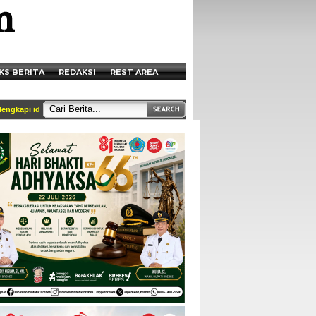
KS BERITA
REDAKSI
REST AREA
i identitas dan tercantum di box redaksi || Akses Kami di Handphone anda melalui