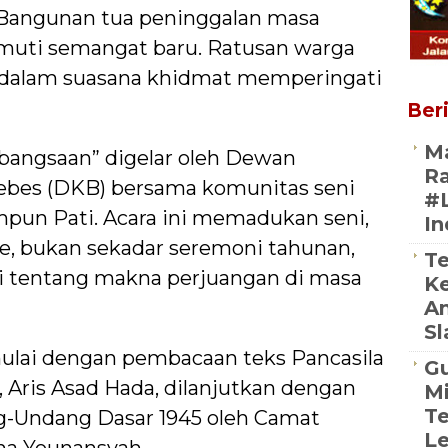
 Bangunan tua peninggalan masa
elimuti semangat baru. Ratusan warga
ut dalam suasana khidmat memperingati
Beri
Ma
ebangsaan” digelar oleh Dewan
Ra
ebes (DKB) bersama komunitas seni
#
pun Pati. Acara ini memadukan seni,
In
me, bukan sekadar seremoni tahunan,
Te
si tentang makna perjuangan di masa
K
An
Sl
ulai dengan pembacaan teks Pancasila
Gu
 Aris Asad Hada, dilanjutkan dengan
Mi
Te
-Undang Dasar 1945 oleh Camat
L