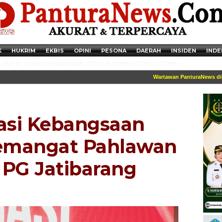
K
HUKRIM
EKBIS
OPINI
PESONA
DAERAH
INSIDEN
INDE
TKP DI LOKASI KEBAKARAN. DIDUGA KONSLETING LISTRIK
Wartawan PanturaNews dilengkap
rasi Kebangsaan
emangat Pahlawan
 PG Jatibarang
Newsticker - 14:41:41 Miris, Puluhan Remaja hingga Anak SD Terjaring
Razia Transaksi Tramadol di Pemalang