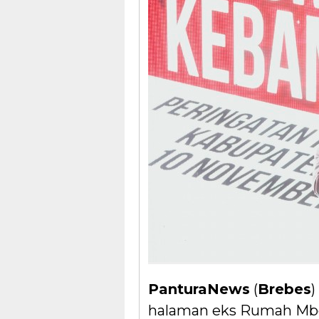
PanturaNews
(
Brebes
)
halaman eks Rumah Mbes