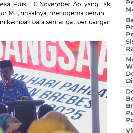
Pe
a. Puisi “10 November: Api yang Tak
Me
ur MF, misalnya, menggema penuh
Be
an kembali bara semangat perjuangan
Po
P
S
R
Me
Wa
De
Di
D
Be
B
P
Po
Vi