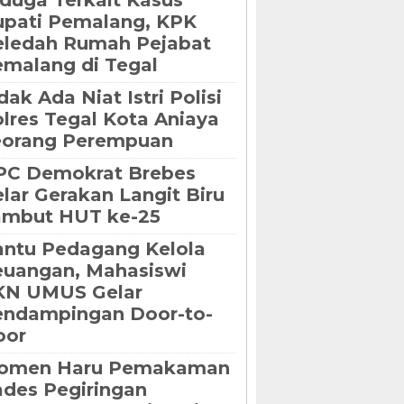
duga Terkait Kasus
pati Pemalang, KPK
eledah Rumah Pejabat
malang di Tegal
dak Ada Niat Istri Polisi
lres Tegal Kota Aniaya
eorang Perempuan
PC Demokrat Brebes
lar Gerakan Langit Biru
ambut HUT ke-25
ntu Pedagang Kelola
uangan, Mahasiswi
KN UMUS Gelar
endampingan Door-to-
oor
omen Haru Pemakaman
des Pegiringan