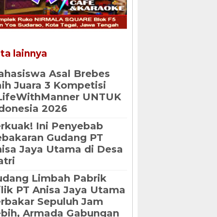
ta lainnya
hasiswa Asal Brebes
ih Juara 3 Kompetisi
LifeWithManner UNTUK
donesia 2026
rkuak! Ini Penyebab
ebakaran Gudang PT
isa Jaya Utama di Desa
atri
dang Limbah Pabrik
lik PT Anisa Jaya Utama
rbakar Sepuluh Jam
ebih, Armada Gabungan