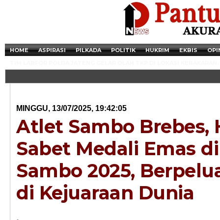
HOME
ASPIRASI
PILKADA
POLITIK
HUKRIM
EKBIS
OPI
TIM LABFOR POLDA JATENG GELAR OLAH TKP DI LOKASI KEBAKARAN.
MINGGU, 13/07/2025, 19:42:05
Atlet Sambo Brebes, 
Sabet Medali Emas di
Sambo 2025, Berpelu
di Kejuaraan Dunia
Newsticker - 14:4
Razia Transaksi T
.