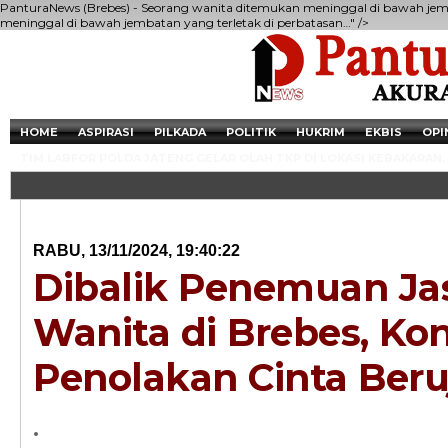
PanturaNews (Brebes) - Seorang wanita ditemukan meninggal di bawah jemb
meninggal di bawah jembatan yang terletak di perbatasan…" />
HOME
ASPIRASI
PILKADA
POLITIK
HUKRIM
EKBIS
OPI
TIM LABFOR POLDA JATENG GELAR OLAH TKP DI LOKASI KEBAKARAN.
RABU, 13/11/2024, 19:40:22
Dibalik Penemuan Ja
Wanita di Brebes, Kon
Penolakan Cinta Ber
Newsticker - 14:4
.
Razia Transaksi T